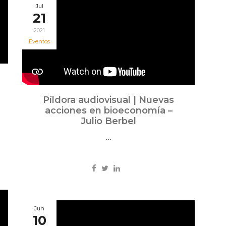
Jul
21
2021
Eventos
Píldora audiovisual | Nuevas
acciones en bioeconomía –
Julio Berbel
...
Jun
10