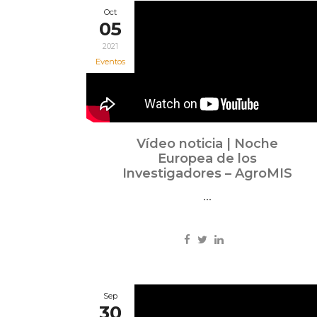
Oct
05
2021
Eventos
Vídeo noticia | Noche
Europea de los
Investigadores – AgroMIS
...
Sep
30