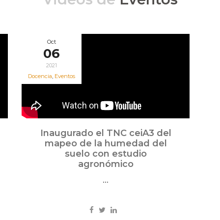
Oct
06
2021
Docencia
,
Eventos
Inaugurado el TNC ceiA3 del
mapeo de la humedad del
suelo con estudio
agronómico
...