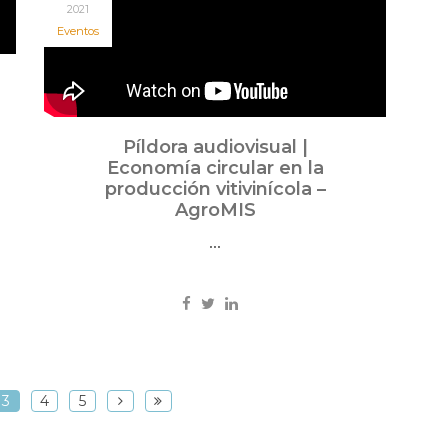
2021
Eventos
Píldora audiovisual |
Economía circular en la
producción vitivinícola –
AgroMIS
...
3
4
5