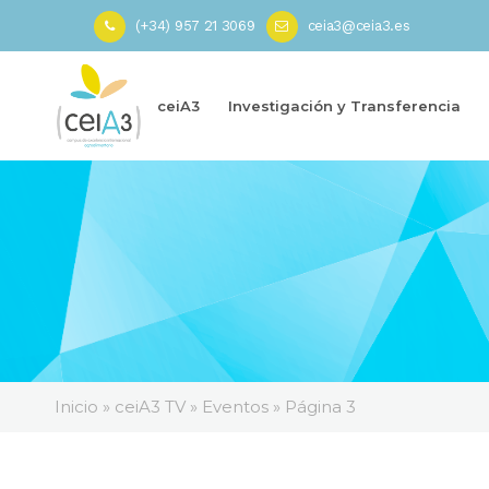
(+34) 957 21 3069
ceia3@ceia3.es
ceiA3
Investigación y Transferencia
Inicio
»
ceiA3 TV
»
Eventos
»
Página 3