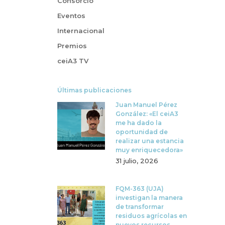
Consorcio
Eventos
Internacional
Premios
ceiA3 TV
Últimas publicaciones
Juan Manuel Pérez
González: «El ceiA3
me ha dado la
oportunidad de
realizar una estancia
muy enriquecedora»
31 julio, 2026
FQM-363 (UJA)
investigan la manera
de transformar
residuos agrícolas en
nuevos recursos