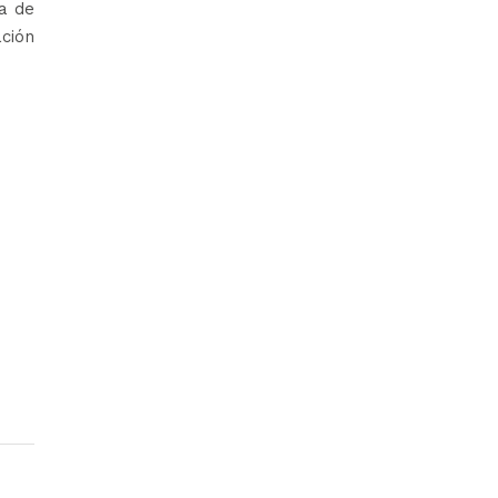
a de
ción