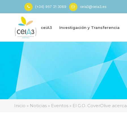
(+34) 957 21 3069
ceia3@ceia3.es
ceiA3
Investigación y Transferencia
Inicio
»
Noticias
»
Eventos
»
El G.O. CoverOlive acerca 