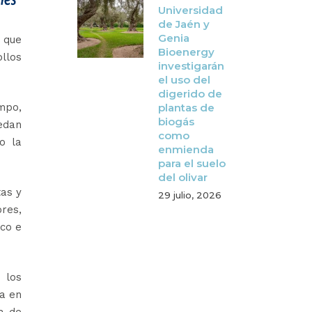
Universidad
de Jaén y
Genia
 que
Bioenergy
llos
investigarán
el uso del
digerido de
ampo,
plantas de
biogás
edan
como
o la
enmienda
para el suelo
del olivar
tas y
29 julio, 2026
ores,
ico e
 los
da en
a de