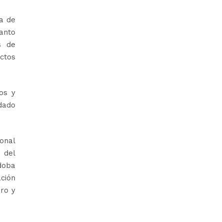
la de
tanto
s de
ectos
os y
adado
onal
s del
doba
ción
ro y