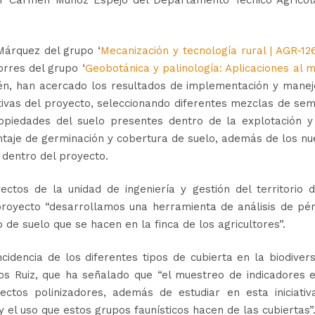
Márquez del grupo ‘
Mecanización y tecnología rural | AGR-12
rres del grupo ‘
Geobotánica y palinología: Aplicaciones al 
aén, han acercado los resultados de implementación y manej
tivas del proyecto, seleccionando diferentes mezclas de sem
ropiedades del suelo presentes dentro de la explotación y
entaje de germinación y cobertura de suelo, además de los n
dentro del proyecto.
tos de la unidad de ingeniería y gestión del territorio d
proyecto “desarrollamos una herramienta de análisis de pé
 de suelo que se hacen en la finca de los agricultores”.
cidencia de los diferentes tipos de cubierta en la biodiver
os Ruiz, que ha señalado que “el muestreo de indicadores 
ctos polinizadores, además de estudiar en esta iniciativa
 el uso que estos grupos faunísticos hacen de las cubiertas”