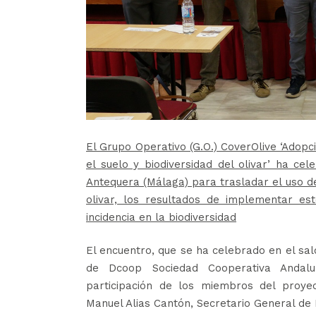
El Grupo Operativo (G.O.) CoverOlive ‘Adop
el suelo y biodiversidad del olivar’ ha ce
Antequera (Málaga) para trasladar el uso de
olivar, los resultados de implementar es
incidencia en la biodiversidad
El encuentro, que se ha celebrado en el sal
de Dcoop Sociedad Cooperativa Andal
participación de los miembros del proye
Manuel Alias Cantón, Secretario General de