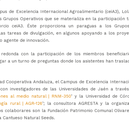
pus de Excelencia Internacional Agroalimentario (ceiA3), Lo
os Grupos Operativos que se materializa en la participación 
orcio ceiA3. Éste proporciona un paraguas a los Grupo
n las tareas de divulgación, en algunos apoyando a los proy
o agente de innovación.
 redonda con la participación de los miembros beneficiari
gar a un turno de preguntas donde los asistentes han trasl
d Cooperativa Andaluza, el Campus de Excelencia Internaci
o con investigadores de las Universidades de Jaén a travé
iones al medio natural | RNM-350
’ y la Universidad de Cór
gía rural | AGR-126
’; la consultora AGRESTA y la organiza
os colaborares son la Fundación Patrimonio Comunal Olivare
a Cantueso Natural Seeds.