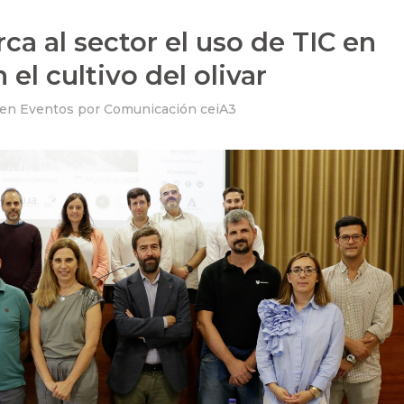
rca al sector el uso de TIC en
el cultivo del olivar
en
Eventos
por
Comunicación ceiA3