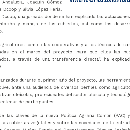
 Andalucía, Joaquín Gómez
e Dcoop y Silvia López Feria,
Dcoop, una jornada donde se han explicado las actuaciones
tación y manejo de las cubiertas, así como los desarro
o.
s agricultores como a las cooperativas y a los técnicos de c
yadas en el marco del proyecto, para que ellos las pu
os, a través de una transferencia directa”, ha explicad
z.
lcanzados durante el primer año del proyecto, las herramien
live, ante una audiencia de diversos perfiles como agricult
ivas oleícolas, profesionales del sector oleícola y tecnológ
centenar de participantes.
e las claves de la nueva Política Agraria Común (PAC) y
las cubiertas vegetales y sobre las novedades de la entra
por Carmen Muñoz Espejo del Departamento Técnico Agrícol