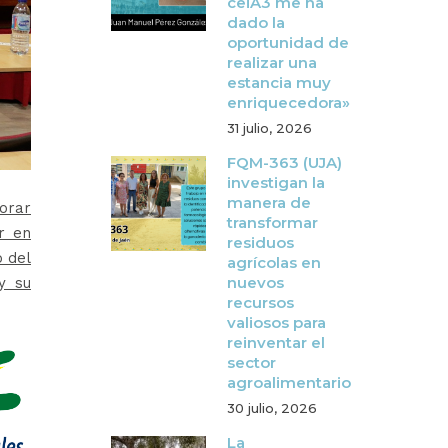
ceiA3 me ha
dado la
oportunidad de
realizar una
estancia muy
enriquecedora»
31 julio, 2026
FQM-363 (UJA)
investigan la
manera de
jorar
transformar
or en
residuos
o del
agrícolas en
nuevos
y su
recursos
valiosos para
reinventar el
sector
agroalimentario
30 julio, 2026
La