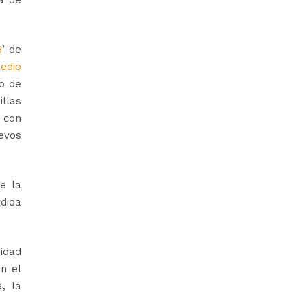
6
’ de
medio
o de
illas
 con
uevos
e la
rdida
sidad
en el
, la
.