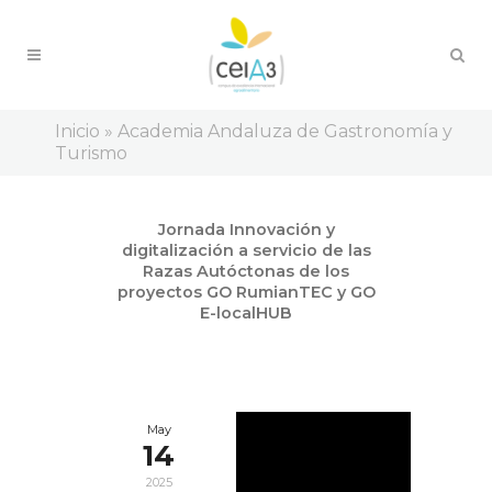
Inicio
»
Academia Andaluza de Gastronomía y
Turismo
Jun
Jornada Innovación y
20
digitalización a servicio de las
2025
Razas Autóctonas de los
proyectos GO RumianTEC y GO
E-localHUB
May
14
2025