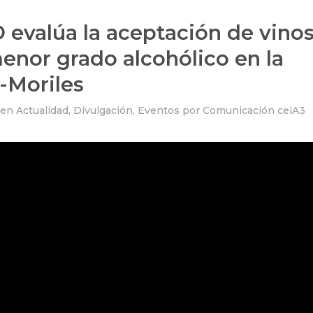
 evalúa la aceptación de vino
enor grado alcohólico en la
a-Moriles
en
Actualidad
,
Divulgación
,
Eventos
por
Comunicación ceiA3