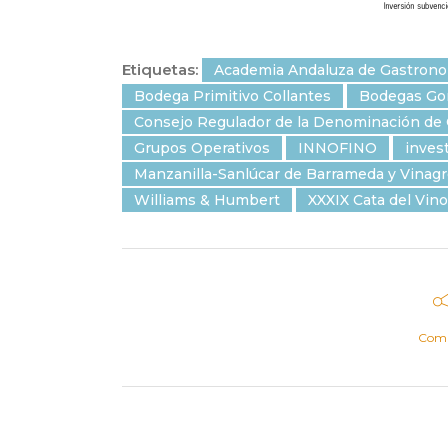
Etiquetas:
Academia Andaluza de Gastrono
Bodega Primitivo Collantes
Bodegas Gon
Consejo Regulador de la Denominación de 
Grupos Operativos
INNOFINO
inves
Manzanilla-Sanlúcar de Barrameda y Vinagr
Williams & Humbert
XXXIX Cata del Vino
Comp