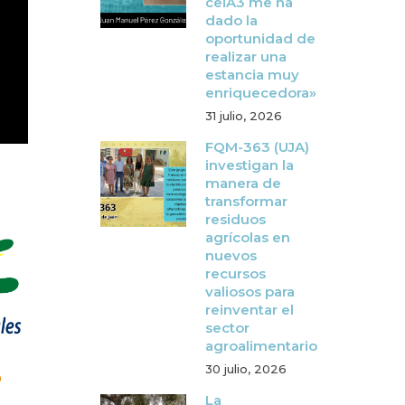
ceiA3 me ha
dado la
oportunidad de
realizar una
estancia muy
enriquecedora»
31 julio, 2026
FQM-363 (UJA)
investigan la
manera de
transformar
residuos
agrícolas en
nuevos
recursos
valiosos para
reinventar el
sector
agroalimentario
30 julio, 2026
O
La