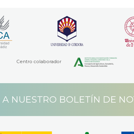
Centro colaborador
 A NUESTRO BOLETÍN DE N