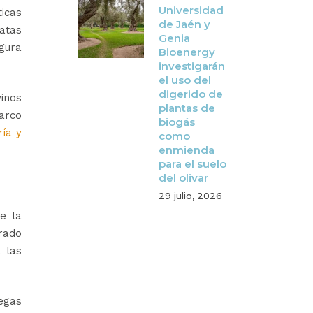
Universidad
ticas
de Jaén y
atas
Genia
gura
Bioenergy
investigarán
el uso del
digerido de
vinos
plantas de
arco
biogás
ría y
como
enmienda
para el suelo
del olivar
29 julio, 2026
te la
rado
 las
egas