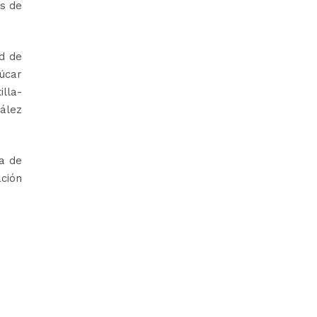
as de
ad de
úcar
illa-
zález
a de
ción