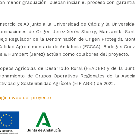
con menor graduación, puedan iniciar el proceso con garantí
sorcio ceiA3 junto a la Universidad de Cádiz y la Universid
ominaciones de Origen Jerez-Xérès-Sherry, Manzanilla-Sanl
ejo Regulador de la Denominación de Origen Protegida Mont
a Calidad Agroalimentaria de Andalucía (FCCAA), Bodegas Gon
ams & Humbert (Jerez) actúan como colabores del proyecto.
ropeos Agrícolas de Desarrollo Rural (FEADER) y de la Junt
cionamiento de Grupos Operativos Regionales de la Asocia
ividad y Sostenibilidad Agrícola (EIP AGRI) de 2022.
ágina web del proyecto