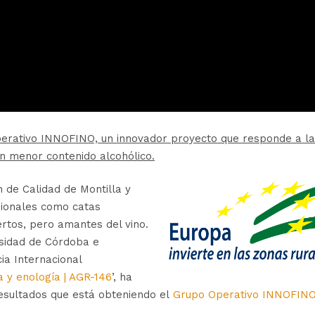
perativo INNOFINO, un innovador proyecto que responde a la
n menor contenido alcohólico.
n de Calidad de Montilla y
esionales como catas
rtos, pero amantes del vino.
rsidad de Córdoba e
ia Internacional
ra y enología | AGR-146
’, ha
resultados que está obteniendo el
Grupo Operativo INNOFIN