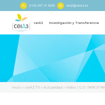
(+34) 957 21 3069
ceia3@ceia3.es
ceiA3
Investigación y Transferencia
Inicio
»
ceiA3 TV
»
Actualidad
»
Vídeo | G.O. INNOFINO