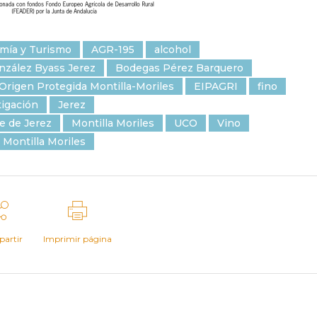
mía y Turismo
AGR-195
alcohol
zález Byass Jerez
Bodegas Pérez Barquero
Origen Protegida Montilla-Moriles
EIPAGRI
fino
tigación
Jerez
e de Jerez
Montilla Moriles
UCO
Vino
 Montilla Moriles
artir
Imprimir página