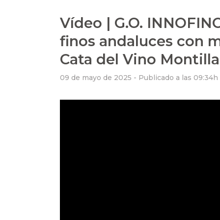
Vídeo | G.O. INNOFINO
finos andaluces con m
Cata del Vino Montill
09 de mayo de 2025 -
Publicado a las 09:34h