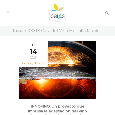
Inicio
»
XXXIX Cata del Vino Montilla Moriles
Jul
14
2025
Ciencia
,
Noticias
INNOFINO: Un proyecto que
impulsa la adaptación del vino