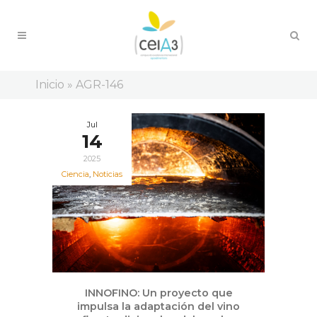
Inicio
»
AGR-146
Jul
14
2025
Ciencia
,
Noticias
INNOFINO: Un proyecto que
impulsa la adaptación del vino