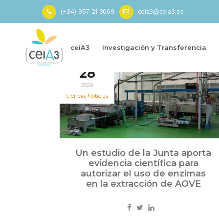
(+34) 957 21 3069
ceia3@ceia3.es
Inicio
»
AOVE
ceiA3
Investigación y Transferencia
Jul
28
2026
Ciencia
,
Noticias
Un estudio de la Junta aporta
evidencia científica para
autorizar el uso de enzimas
en la extracción de AOVE