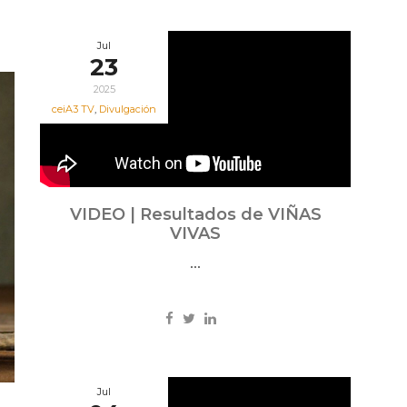
Jul
23
2025
ceiA3 TV
,
Divulgación
VIDEO | Resultados de VIÑAS
VIVAS
...
Jul