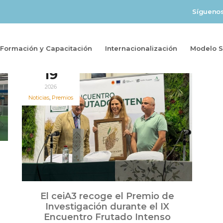
Sígueno
Formación y Capacitación
Internacionalización
Modelo So
Jun
19
2026
Noticias
,
Premios
El ceiA3 recoge el Premio de
Investigación durante el IX
Encuentro Frutado Intenso