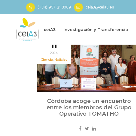
(+34) 957 21 3069
ceia3@ceia3.es
Inicio
»
Ciencia Animal
»
Página 2
ceiA3
Investigación y Transferencia
Sep
11
2024
Ciencia
,
Noticias
Córdoba acoge un encuentro
entre los miembros del Grupo
Operativo TOMATHO