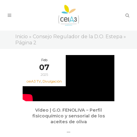
Inicio
»
Consejo Regulador de la D.O. Estepa
»
Página 2
Feb
07
2025
ceiA3 TV
,
Divulgación
Vídeo | G.O. FENOLIVA – Perfil
fisicoquímico y sensorial de los
aceites de oliva
...