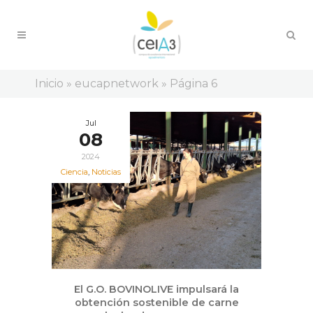
Inicio
»
eucapnetwork
»
Página 6
Jul
08
2024
Ciencia
,
Noticias
El G.O. BOVINOLIVE impulsará la
obtención sostenible de carne