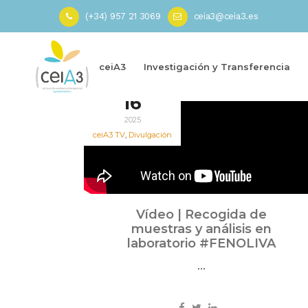
(+34) 957 21 3069
ceia3@ceia3.es
Inicio
»
Grupo Operativo FENOLIVA
»
Página 3
ceiA3
Investigación y Transferencia
Ene
16
2025
ceiA3 TV
,
Divulgación
Vídeo | Recogida de
muestras y análisis en
laboratorio #FENOLIVA
...