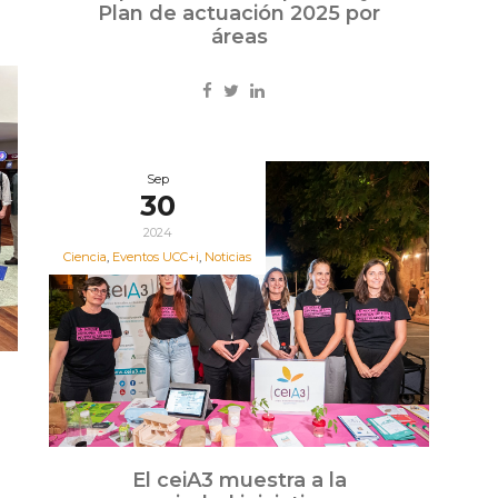
Plan de actuación 2025 por
áreas
Sep
30
2024
Ciencia
,
Eventos UCC+i
,
Noticias
El ceiA3 muestra a la