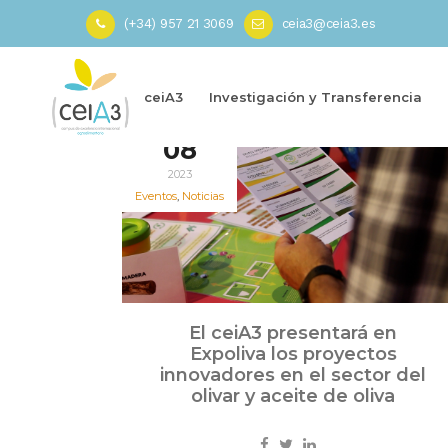
(+34) 957 21 3069
ceia3@ceia3.es
Inicio
»
Grupo Operativo TIC4BIO
»
Página 5
ceiA3
Investigación y Transferencia
May
08
2023
Eventos
,
Noticias
El ceiA3 presentará en
Expoliva los proyectos
innovadores en el sector del
olivar y aceite de oliva