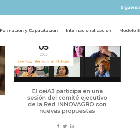
Sígueno
Formación y Capacitación
Internacionalización
Modelo So
May
05
2023
Eventos
,
Internacional
,
Noticias
El ceiA3 participa en una
sesión del comité ejecutivo
de la Red INNOVAGRO con
nuevas propuestas