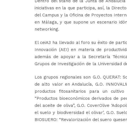
Dentro del stand de la Junta de Andalucía e
iniciativas en la que participa, así, la Dire
del Campus y la Oficina de Proyectos Inter
en Málaga, y que supone un escenario idón
networking.
El ceiA3 ha llevado al foro su éxito de part
Innovación (AEI) en materia de productivid
además de apoyar a la Secretaría Técnica
Grupos de Investigación de la Universidad 
Los grupos regionales son G.O. QUERAT: So
de alto valor en Andalucía, G.O. INNOVAL
productos fitosanitarios para un culti
“Productos bioeconómicos derivados de peq
del aceite de oliva”, G.O. CoverOlive ‘Ado
el suelo y biodiversidad el olivar’, G.O. Su
BIOSUERO: “Revalorización del suero quesero