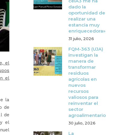
ceiA3 me ha
dado la
oportunidad de
realizar una
estancia muy
enriquecedora»
31 julio, 2026
FQM-363 (UJA)
investigan la
manera de
e, el
transformar
rupos
residuos
n el
agrícolas en
nuevos
recursos
valiosos para
de la
reinventar el
io de
sector
al de
agroalimentario
y el
30 julio, 2026
nuel
La