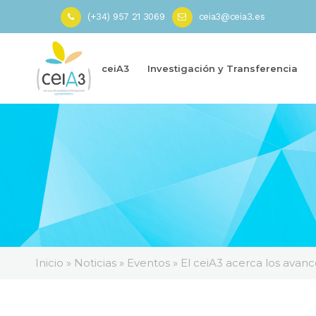
(+34) 957 21 3069
ceia3@ceia3.es
ceiA3
Investigación y Transferencia
Inicio
»
Noticias
»
Eventos
»
El ceiA3 acerca los avan