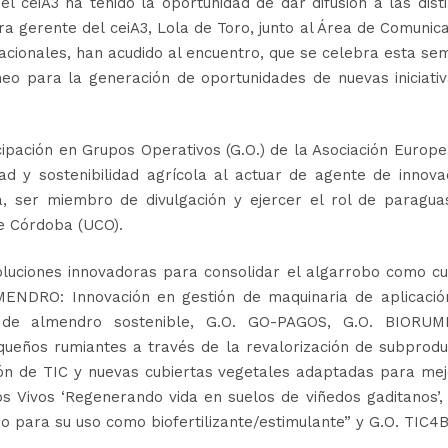
l ceiA3 ha tenido la oportunidad de dar difusión a las dist
ctora gerente del ceiA3, Lola de Toro, junto al Área de Comunic
nacionales, han acudido al encuentro, que se celebra esta s
eo para la generación de oportunidades de nuevas iniciativ
icipación en Grupos Operativos (G.O.) de la Asociación Europ
ad y sostenibilidad agrícola al actuar de agente de innova
, ser miembro de divulgación y ejercer el rol de paragua
de Córdoba (UCO).
luciones innovadoras para consolidar el algarrobo como cul
MENDRO: Innovación en gestión de maquinaria de aplicació
vo de almendro sostenible, G.O. GO-PAGOS, G.O. BIORUMI
ueños rumiantes a través de la revalorización de subprodu
pción de TIC y nuevas cubiertas vegetales adaptadas para me
elos Vivos ‘Regenerando vida en suelos de viñedos gaditanos’,
 para su uso como biofertilizante/estimulante” y G.O. TIC4B