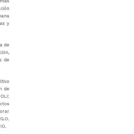
intas
ación
emana
as y
ea de
ción,
s de
tivo
n de
OLI:
ctos
jorar
 G.O.
IO.