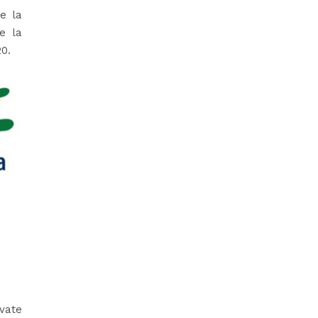
e la
e la
20.
vate