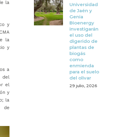
de la
Universidad
de Jaén y
Genia
Bioenergy
ico y
investigarán
YCMA
el uso del
e la
digerido de
plantas de
io y
biogás
como
enmienda
tos a
para el suelo
 del
del olivar
r el
29 julio, 2026
ión y
o; la
r de