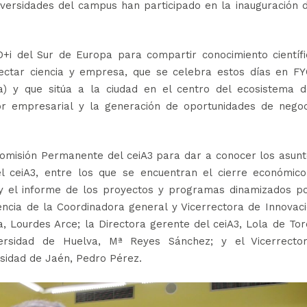
versidades del campus han participado en la inauguración 
D+i del Sur de Europa para compartir conocimiento científ
nectar ciencia y empresa, que se celebra estos días en F
) y que sitúa a la ciudad en el centro del ecosistema d
tor empresarial y la generación de oportunidades de negoc
Comisión Permanente del ceiA3 para dar a conocer los asun
 ceiA3, entre los que se encuentran el cierre económico
s y el informe de los proyectos y programas dinamizados po
encia de la Coordinadora general y Vicerrectora de Innovac
, Lourdes Arce; la Directora gerente del ceiA3, Lola de Tor
ersidad de Huelva, Mª Reyes Sánchez; y el Vicerrecto
rsidad de Jaén, Pedro Pérez.