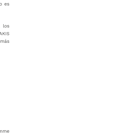
o es
a los
AKIS
 más
amme