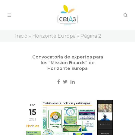
Inicio
»
Horizonte Europa
»
Página 2
Ene
Convocatoria de expertos para
28
los “Mission Boards” de
2022
Horizonte Europa
Otras convocatorias
Dic
15
2021
Noticias