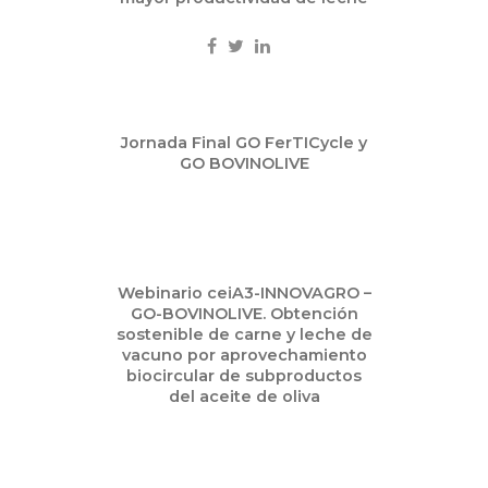
May
Jornada Final GO FerTICycle y
07
GO BOVINOLIVE
2025
Nov
Webinario ceiA3-INNOVAGRO –
08
GO-BOVINOLIVE. Obtención
2024
sostenible de carne y leche de
vacuno por aprovechamiento
biocircular de subproductos
del aceite de oliva