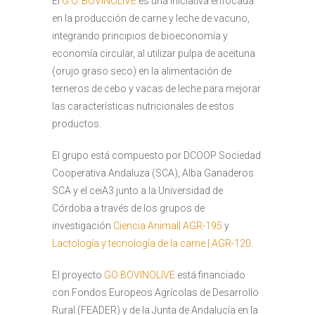
El
G.O. BOVINOLIVE
es una iniciativa enfocada
en la producción de carne y leche de vacuno,
integrando principios de bioeconomía y
economía circular, al utilizar pulpa de aceituna
(orujo graso seco) en la alimentación de
terneros de cebo y vacas de leche para mejorar
las características nutricionales de estos
productos.
El grupo está compuesto por DCOOP Sociedad
Cooperativa Andaluza (SCA), Alba Ganaderos
SCA y el ceiA3 junto a la Universidad de
Córdoba a través de los grupos de
investigación
Ciencia Animal| AGR-195
y
Lactología y tecnología de la carne | AGR-120
.
El proyecto
GO BOVINOLIVE
está financiado
con Fondos Europeos Agrícolas de Desarrollo
Rural (FEADER) y de la Junta de Andalucía en la