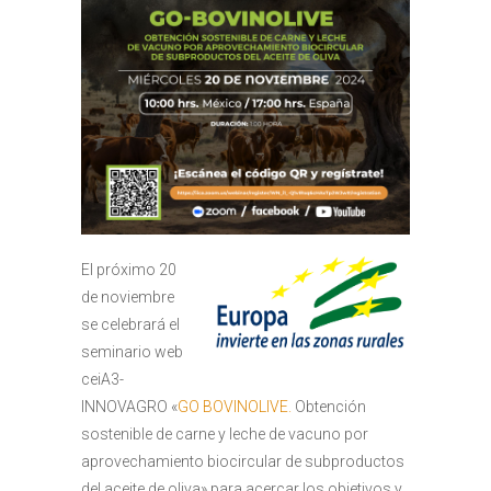
El próximo 20
de noviembre
se celebrará el
seminario web
ceiA3-
INNOVAGRO «
GO BOVINOLIVE.
Obtención
sostenible de carne y leche de vacuno por
aprovechamiento biocircular de subproductos
del aceite de oliva» para acercar los objetivos y