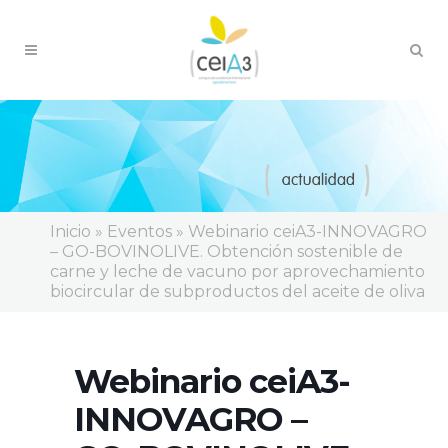
Inicio
»
Eventos
»
Webinario ceiA3-INNOVAGRO
– GO-BOVINOLIVE. Obtención sostenible de
carne y leche de vacuno por aprovechamiento
biocircular de subproductos del aceite de oliva
Webinario ceiA3-
INNOVAGRO –