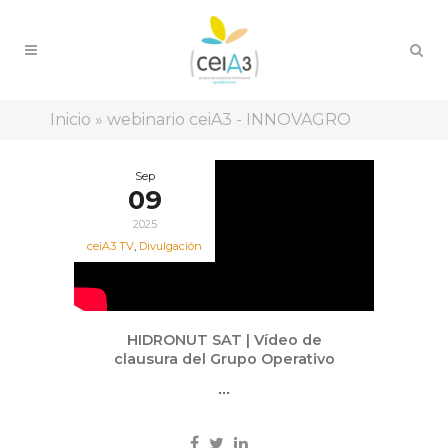
Inicio
»
webinario ceiA3 - INNOVAGRO
Sep
09
2025
ceiA3 TV
,
Divulgación
HIDRONUT SAT | Vídeo de
clausura del Grupo Operativo
...