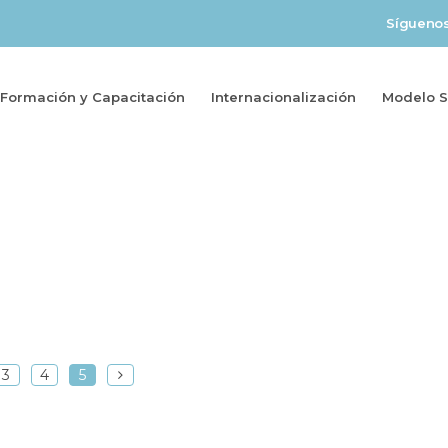
Sígueno
Formación y Capacitación
Internacionalización
Modelo So
3
4
5