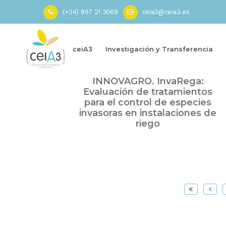
(+34) 957 21 3069
ceia3@ceia3.es
Inicio
»
webinario ceiA3 - INNOVAGRO
»
Página 5
ceiA3
Investigación y Transferencia
Abr
Webinario ceiA3 – Red
30
INNOVAGRO. InvaRega:
2020
Evaluación de tratamientos
para el control de especies
invasoras en instalaciones de
riego