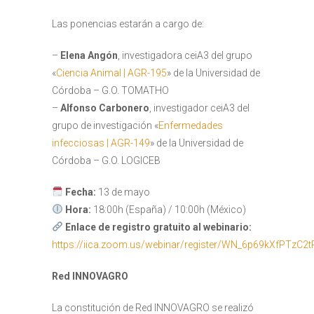
Las ponencias estarán a cargo de:
–
Elena Angón
, investigadora ceiA3 del grupo
«
Ciencia Animal | AGR-195
» de la Universidad de
Córdoba – G.O. TOMATHO
–
Alfonso Carbonero
, investigador ceiA3 del
grupo de investigación «
Enfermedades
infecciosas | AGR-149
» de la Universidad de
Córdoba – G.O. LOGICEB
Fecha:
13 de mayo
Hora:
18:00h (España) / 10:00h (México)
Enlace de r
egistro gratuito al webinario:
https://iica.zoom.us/webinar/register/WN_6p69kXfPTzC2tR
Red INNOVAGRO
La constitución de Red INNOVAGRO se realizó