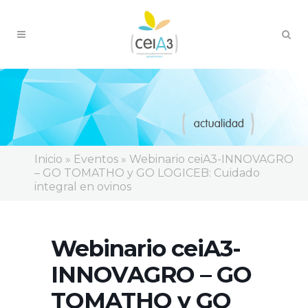
Inicio
»
Eventos
»
Webinario ceiA3-INNOVAGRO
– GO TOMATHO y GO LOGICEB: Cuidado
integral en ovinos
Webinario ceiA3-
INNOVAGRO – GO
TOMATHO y GO