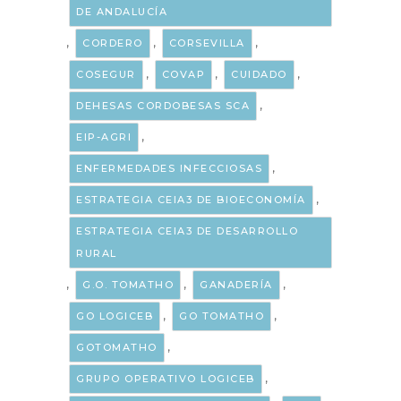
DE ANDALUCÍA
,
,
,
CORDERO
CORSEVILLA
,
,
,
COSEGUR
COVAP
CUIDADO
,
DEHESAS CORDOBESAS SCA
,
EIP-AGRI
,
ENFERMEDADES INFECCIOSAS
,
ESTRATEGIA CEIA3 DE BIOECONOMÍA
ESTRATEGIA CEIA3 DE DESARROLLO
RURAL
,
,
,
G.O. TOMATHO
GANADERÍA
,
,
GO LOGICEB
GO TOMATHO
,
GOTOMATHO
,
GRUPO OPERATIVO LOGICEB