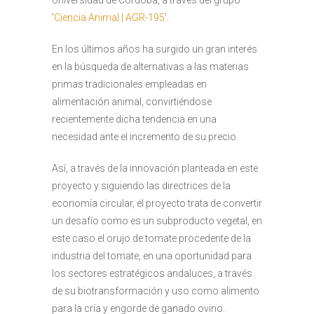
Universidad de Córdoba, a través del grupo
‘
Ciencia Animal | AGR-195
’.
En los últimos años ha surgido un gran interés
en la búsqueda de alternativas a las materias
primas tradicionales empleadas en
alimentación animal, convirtiéndose
recientemente dicha tendencia en una
necesidad ante el incremento de su precio.
Así, a través de la innovación planteada en este
proyecto y siguiendo las directrices de la
economía circular, el proyecto trata de convertir
un desafío como es un subproducto vegetal, en
este caso el orujo de tomate procedente de la
industria del tomate, en una oportunidad para
los sectores estratégicos andaluces, a través
de su biotransformación y uso como alimento
para la cría y engorde de ganado ovino.