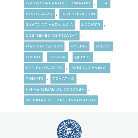
,
,
GRUPO OPERATIVO TOMATHO
IICA
,
,
INNOVAGRO
INVESTIGACIÓN
,
,
JUNTA DE ANDALUCÍA
LOGICEB
,
LOS REMEDIOS PICASAT
,
,
,
MERINO DEL SUR
ONLINE
ORUJO
,
,
,
OVINO
OVIPOR
QUOSEI
,
,
RED INNOVAGRO
SANIDAD ANIMAL
,
,
TOMATE
TOMATHO
,
UNIVERSIDAD DE CÓRDOBA
WEBINARIO CEIA3 - INNOVAGRO