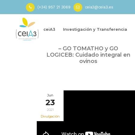
(+34) 957 21 3069
ceia3@ceia3.es
Inicio
»
Sanidad animal
ceiA3
Investigación y Transferencia
May
Webinario ceiA3-INNOVAGRO
07
– GO TOMATHO y GO
2025
LOGICEB: Cuidado integral en
ovinos
Jun
23
2021
Divulgación