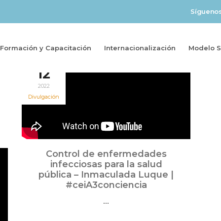
Sígueno
Formación y Capacitación
Internacionalización
Modelo So
Sep
12
2022
Divulgación
Control de enfermedades
infecciosas para la salud
pública – Inmaculada Luque |
#ceiA3conciencia
...