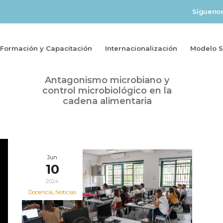
Sígueno
Formación y Capacitación
Internacionalización
Modelo So
Oct
Curso TNC 2024 –
04
Antagonismo microbiano y
2024
control microbiológico en la
cadena alimentaria
Jun
10
2024
Docencia
,
Noticias