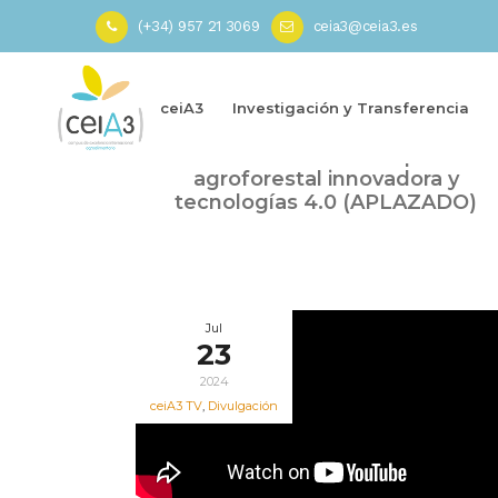
(+34) 957 21 3069
ceia3@ceia3.es
Inicio
»
TNC 2024
ceiA3
Investigación y Transferencia
Oct
Curso TNC 2024 – Maquinaria
22
agroforestal innovadora y
2024
tecnologías 4.0 (APLAZADO)
Jul
23
2024
ceiA3 TV
,
Divulgación