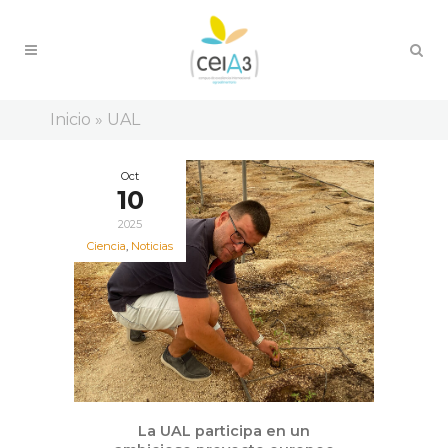
Inicio
»
UAL
Oct
10
2025
Ciencia
,
Noticias
La UAL participa en un