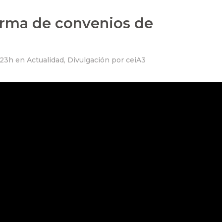
irma de convenios de
:23h
en
Actualidad
,
Divulgación
por
ceiA3