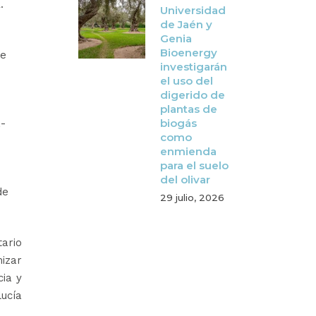
.
Universidad
de Jaén y
Genia
Bioenergy
de
investigarán
el uso del
digerido de
plantas de
biogás
a-
como
enmienda
para el suelo
del olivar
de
29 julio, 2026
ario
mizar
cia y
lucía