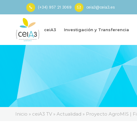
(+34) 957 21 3069
ceia3@ceia3.es
ceiA3
Investigación y Transferencia
Inicio
»
ceiA3 TV
»
Actualidad
»
Proyecto AgroMIS | F