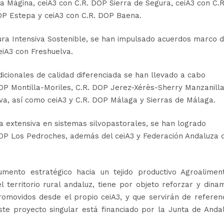
a Mágina, ceiA3 con C.R. DOP Sierra de Segura, ceiA3 con C.R
OP Estepa y ceiA3 con C.R. DOP Baena.
tura Intensiva Sostenible, se han impulsado acuerdos marco 
eiA3 con Freshuelva.
dicionales de calidad diferenciada se han llevado a cabo
DOP Montilla-Moriles, C.R. DOP Jerez-Xérès-Sherry Manzanill
va, así como ceiA3 y C.R. DOP Málaga y Sierras de Málaga.
a extensiva en sistemas silvopastorales, se han logrado
DOP Los Pedroches, además del ceiA3 y Federación Andaluza 
rumento estratégico hacia un tejido productivo Agroaliment
 territorio rural andaluz, tiene por objeto reforzar y dina
romovidos desde el propio ceiA3, y que servirán de referen
Este proyecto singular está financiado por la Junta de Anda