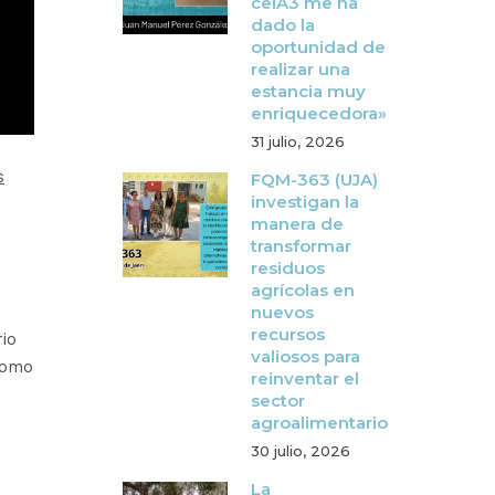
ceiA3 me ha
dado la
oportunidad de
realizar una
estancia muy
enriquecedora»
31 julio, 2026
s
FQM-363 (UJA)
investigan la
manera de
transformar
residuos
agrícolas en
nuevos
recursos
io
valiosos para
como
reinventar el
sector
agroalimentario
30 julio, 2026
La