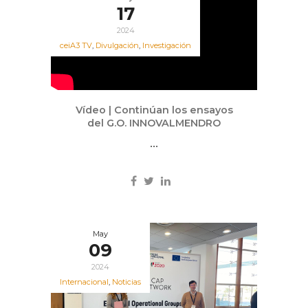
17
2024
ceiA3 TV
,
Divulgación
,
Investigación
Vídeo | Continúan los ensayos
del G.O. INNOVALMENDRO
...
May
09
2024
Internacional
,
Noticias