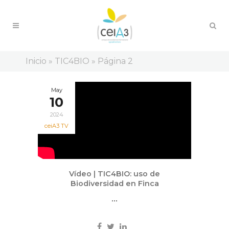
Inicio
»
TIC4BIO
»
Página 2
May
10
2024
ceiA3 TV
Vídeo | TIC4BIO: uso de
Biodiversidad en Finca
...