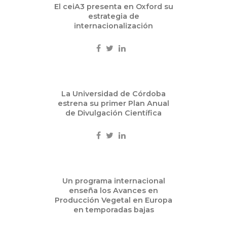
Ene
El ceiA3 presenta en Oxford su
08
estrategia de
2014
internacionalización
Internacional
Ene
La Universidad de Córdoba
08
estrena su primer Plan Anual
2014
de Divulgación Científica
Ciencia
Dic
Un programa internacional
20
enseña los Avances en
2013
Producción Vegetal en Europa
en temporadas bajas
Internacional