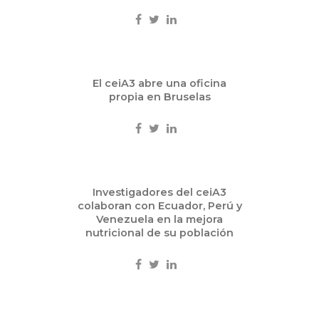
Ene
El ceiA3 abre una oficina
15
propia en Bruselas
2014
Ciencia
Ene
Investigadores del ceiA3
13
colaboran con Ecuador, Perú y
2014
Venezuela en la mejora
nutricional de su población
Ciencia