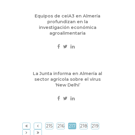
Dic
Equipos de ceiA3 en Almería
16
profundizan en la
2013
investigación económica
agroalimentaria
Ciencia
Dic
La Junta informa en Almería al
16
sector agrícola sobre el virus
2013
‘New Delhi’
Eventos
215
216
217
218
219