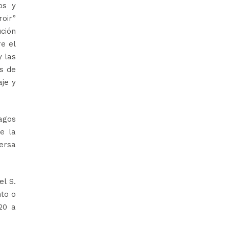
os y
roir”
ución
re el
y las
os de
aje y
agos
e la
ersa
el S.
nto o
20 a