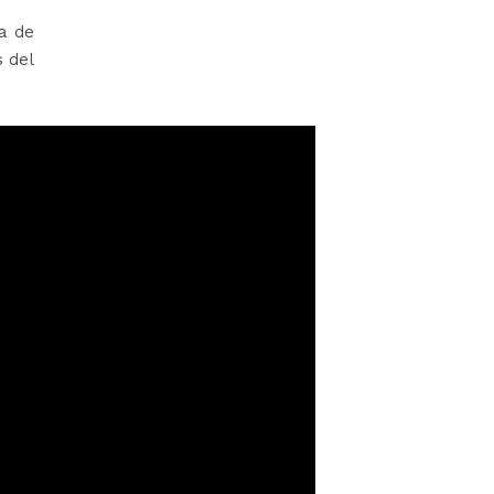
da de
s del