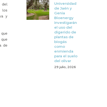
Universidad
 del
de Jaén y
 los
Genia
va y
Bioenergy
investigarán
el uso del
digerido de
s que
plantas de
 que
biogás
a de
como
enmienda
para el suelo
del olivar
29 julio, 2026