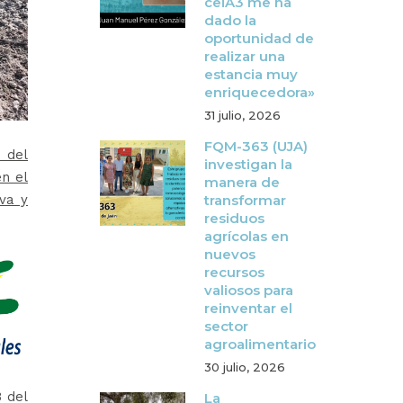
ceiA3 me ha
dado la
oportunidad de
realizar una
estancia muy
enriquecedora»
31 julio, 2026
FQM-363 (UJA)
 del
investigan la
n el
manera de
va y
transformar
residuos
agrícolas en
nuevos
recursos
valiosos para
reinventar el
sector
agroalimentario
30 julio, 2026
3 del
La