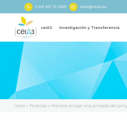
(+34) 957 21 3069
ceia3@ceia3.es
ceiA3
Investigación y Transferencia
Inicio
»
Noticias
»
Manilva acoge una jornada del pr