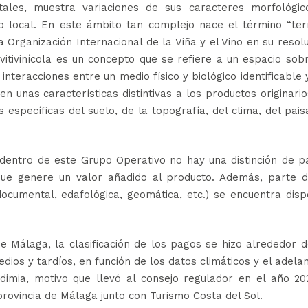
tales, muestra variaciones de sus caracteres morfológic
io local. En este ámbito tan complejo nace el término “ter
 Organización Internacional de la Viña y el Vino en su resol
vitivinícola es un concepto que se refiere a un espacio sob
interacciones entre un medio físico y biológico identificable 
ren unas características distintivas a los productos originari
s específicas del suelo, de la topografía, del clima, del pais
dentro de este Grupo Operativo no hay una distinción de p
 que genere un valor añadido al producto. Además, parte d
cumental, edafológica, geomática, etc.) se encuentra disp
 Málaga, la clasificación de los pagos se hizo alrededor d
ios y tardíos, en función de los datos climáticos y el adela
mia, motivo que llevó al consejo regulador en el año 20
a provincia de Málaga junto con Turismo Costa del Sol.