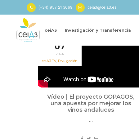
(+34) 957 21 3069
ceia3@ceia3.es
Inicio
»
Condado de Huelva
ceiA3
Investigación y Transferencia
Oct
07
2024
ceiA3 TV
,
Divulgación
Vídeo | El proyecto GOPAGOS,
una apuesta por mejorar los
vinos andaluces
...