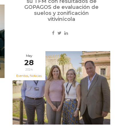
su TFM con resultados de
GOPAGOS de evaluación de
suelos y zonificación
vitivinícola
May
28
2024
Eventos
,
Noticias