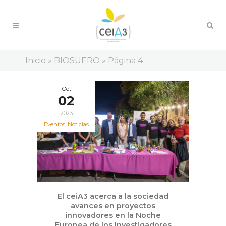
Inicio
»
BIOSUERO
»
Página 4
Oct
02
2023
Eventos
,
Noticias
El ceiA3 acerca a la sociedad
avances en proyectos
innovadores en la Noche
Europea de los Investigadores