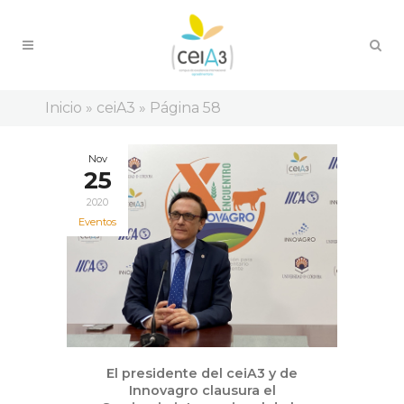
Inicio
»
ceiA3
»
Página 58
Nov
25
2020
Eventos
El presidente del ceiA3 y de
Innovagro clausura el