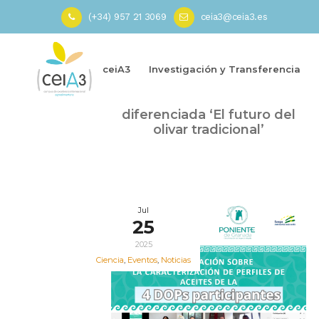
(+34) 957 21 3069
ceia3@ceia3.es
Inicio
»
FENOLIVA
ceiA3
Investigación y Transferencia
Sep
II Jornadas sobre la calidad
25
diferenciada ‘El futuro del
2025
olivar tradicional’
Jul
25
2025
Ciencia
,
Eventos
,
Noticias