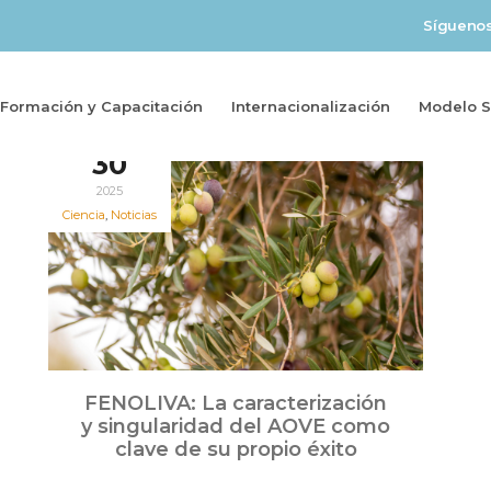
Sígueno
Formación y Capacitación
Internacionalización
Modelo So
Jul
30
2025
Ciencia
,
Noticias
FENOLIVA: La caracterización
y singularidad del AOVE como
clave de su propio éxito