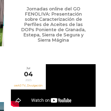
Jul
Jornadas online del GO
11
FENOLIVA: Presentación
2025
sobre Caracterización de
Perfiles de Aceites de las
DOPs Poniente de Granada,
Estepa, Sierra de Segura y
Sierra Mágina
Jul
04
2025
ceiA3 TV
,
Divulgación