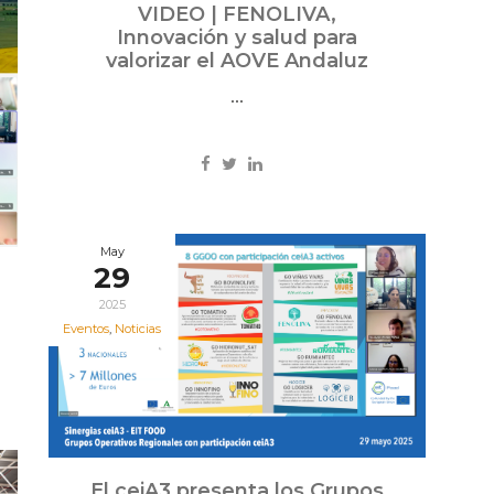
VIDEO | FENOLIVA,
Innovación y salud para
valorizar el AOVE Andaluz
...
May
29
2025
Eventos
,
Noticias
El ceiA3 presenta los Grupos