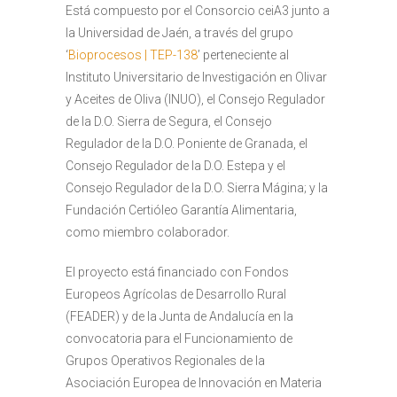
Está compuesto por el Consorcio ceiA3 junto a
la Universidad de Jaén, a través del grupo
‘
Bioprocesos | TEP-138
’ perteneciente al
Instituto Universitario de Investigación en Olivar
y Aceites de Oliva (INUO), el Consejo Regulador
de la D.O. Sierra de Segura, el Consejo
Regulador de la D.O. Poniente de Granada, el
Consejo Regulador de la D.O. Estepa y el
Consejo Regulador de la D.O. Sierra Mágina; y la
Fundación Certióleo Garantía Alimentaria,
como miembro colaborador.
El proyecto está financiado con Fondos
Europeos Agrícolas de Desarrollo Rural
(FEADER) y de la Junta de Andalucía en la
convocatoria para el Funcionamiento de
Grupos Operativos Regionales de la
Asociación Europea de Innovación en Materia