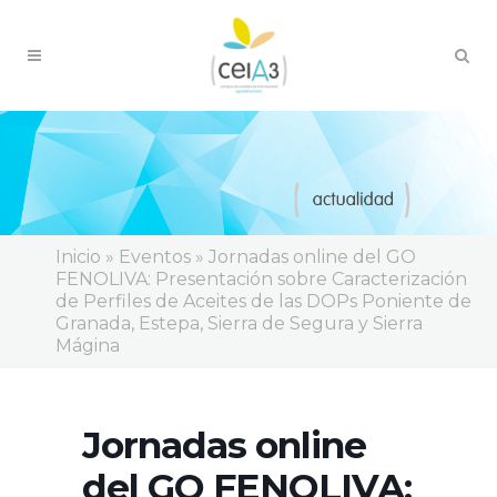
Inicio
»
Eventos
»
Jornadas online del GO
FENOLIVA: Presentación sobre Caracterización
de Perfiles de Aceites de las DOPs Poniente de
Granada, Estepa, Sierra de Segura y Sierra
Mágina
Jornadas online
del GO FENOLIVA: