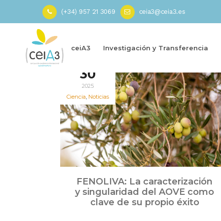
(+34) 957 21 3069
ceia3@ceia3.es
Inicio
»
Fundación Certióleo Garantía Alimentaria
ceiA3
Investigación y Transferencia
Jul
30
2025
Ciencia
,
Noticias
FENOLIVA: La caracterización
y singularidad del AOVE como
clave de su propio éxito