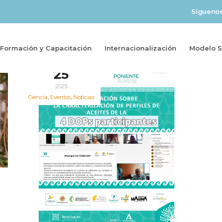
Sígueno
Formación y Capacitación
Internacionalización
Modelo So
Jul
25
2025
Ciencia
,
Eventos
,
Noticias