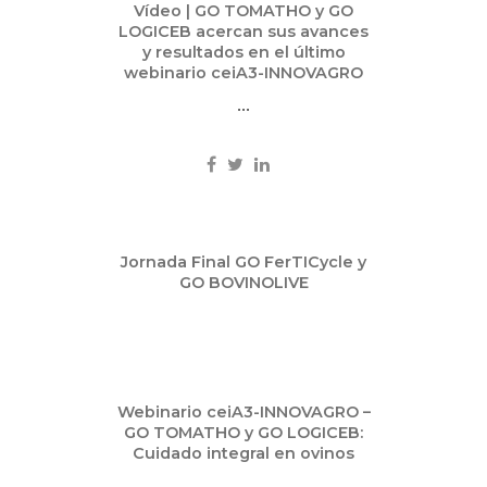
Vídeo | GO TOMATHO y GO
LOGICEB acercan sus avances
y resultados en el último
webinario ceiA3-INNOVAGRO
...
May
Jornada Final GO FerTICycle y
07
GO BOVINOLIVE
2025
May
Webinario ceiA3-INNOVAGRO –
07
GO TOMATHO y GO LOGICEB:
2025
Cuidado integral en ovinos