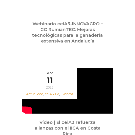
Abr
Webinario ceiA3-INNOVAGRO –
22
GO RumianTEC: Mejoras
2025
tecnológicas para la ganadería
extensiva en Andalucía
Abr
11
2025
Actualidad
,
ceiA3 TV
,
Eventos
Vídeo | El ceiA3 refuerza
alianzas con el IICA en Costa
Rica