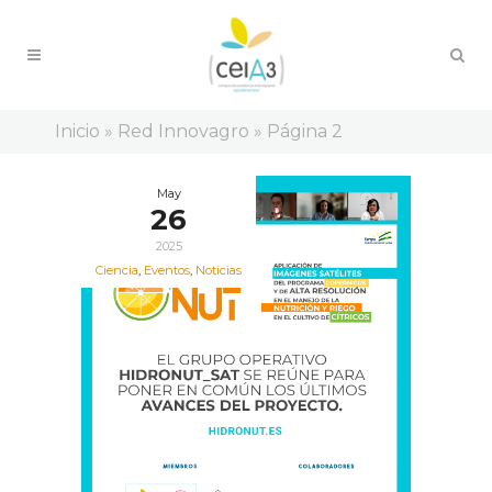
Inicio
»
Red Innovagro
»
Página 2
May
26
2025
Ciencia
,
Eventos
,
Noticias