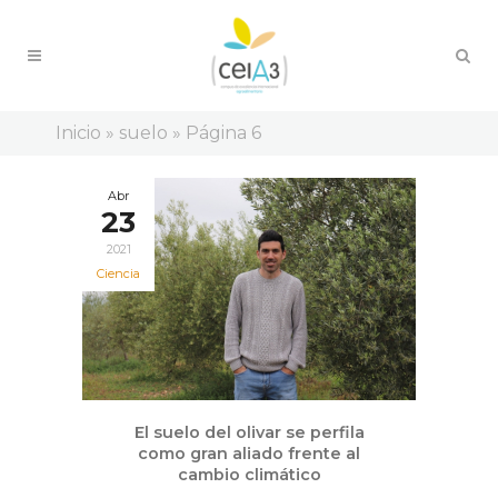
Inicio
»
suelo
»
Página 6
Abr
23
2021
Ciencia
El suelo del olivar se perfila
como gran aliado frente al
cambio climático