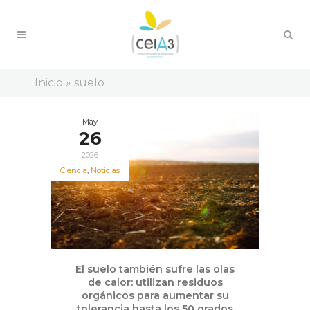
Inicio
»
suelo
May
26
2026
Ciencia
,
Noticias
El suelo también sufre las olas
de calor: utilizan residuos
orgánicos para aumentar su
tolerancia hasta los 50 grados