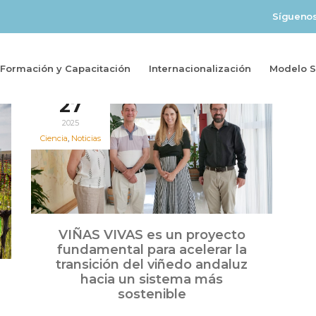
Sígueno
Formación y Capacitación
Internacionalización
Modelo So
Jun
27
2025
Ciencia
,
Noticias
VIÑAS VIVAS es un proyecto
fundamental para acelerar la
transición del viñedo andaluz
hacia un sistema más
sostenible