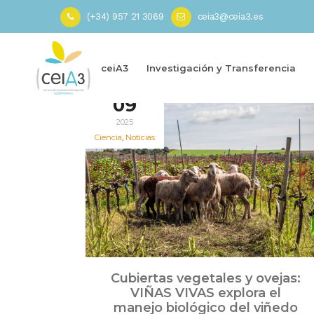
(+34) 957 21 3069
ceia3@ceia3.es
Inicio
»
VIÑAS VIVAS
ceiA3
Investigación y Transferencia
Jul
09
2025
Ciencia
,
Noticias
Cubiertas vegetales y ovejas:
VIÑAS VIVAS explora el
manejo biológico del viñedo