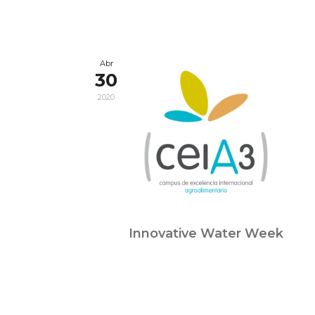
Abr
30
2020
Innovative Water Week