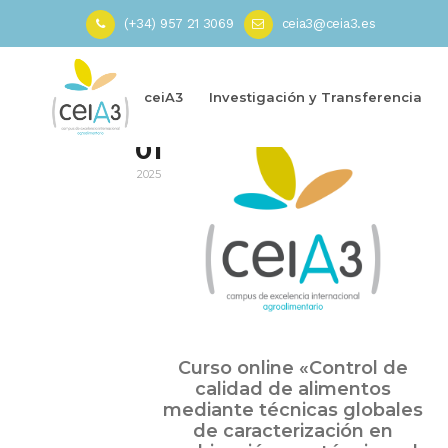
(+34) 957 21 3069
ceia3@ceia3.es
Inicio
»
online
ceiA3
Investigación y Transferencia
Jul
01
2025
Curso online «Control de
calidad de alimentos
mediante técnicas globales
de caracterización en