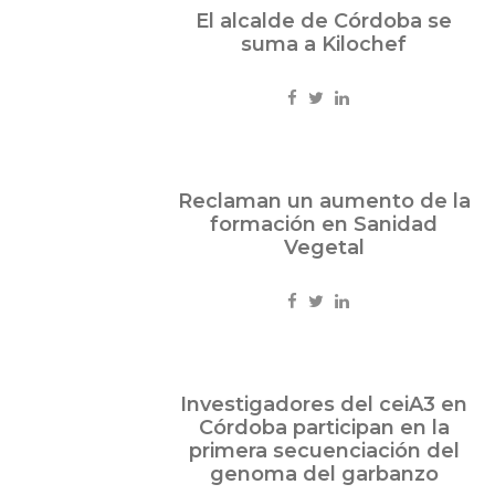
Feb
El alcalde de Córdoba se
08
suma a Kilochef
2013
Eventos
Feb
Reclaman un aumento de la
08
formación en Sanidad
2013
Vegetal
Docencia
Ene
Investigadores del ceiA3 en
30
Córdoba participan en la
2013
primera secuenciación del
Ciencia
genoma del garbanzo