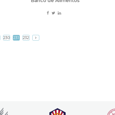
Banco de Alimentos
230
231
232