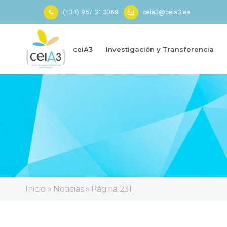
(+34) 957 21 3069
ceia3@ceia3.es
ceiA3
Investigación y Transferencia
Inicio
»
Noticias
»
Página 231