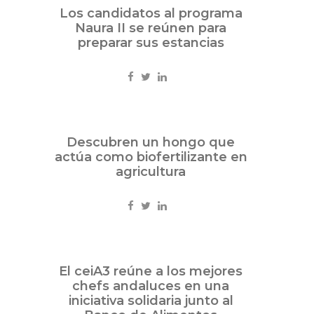
Feb
Los candidatos al programa
08
Naura II se reúnen para
2013
preparar sus estancias
Internacional
Feb
Descubren un hongo que
07
actúa como biofertilizante en
2013
agricultura
Ciencia
Ene
El ceiA3 reúne a los mejores
25
chefs andaluces en una
2013
iniciativa solidaria junto al
Eventos