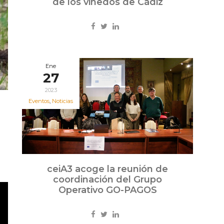
de los viñedos de Cádiz
Ene
27
2023
Eventos
,
Noticias
ceiA3 acoge la reunión de
coordinación del Grupo
Operativo GO-PAGOS