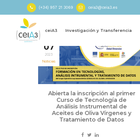
(+34) 957 21 3069
ceia3@ceia3.es
Inicio
»
FEADER
»
Página 17
ceiA3
Investigación y Transferencia
Feb
07
2023
Noticias
Abierta la inscripción al primer
Curso de Tecnología de
Análisis Instrumental de
Aceites de Oliva Vírgenes y
Tratamiento de Datos