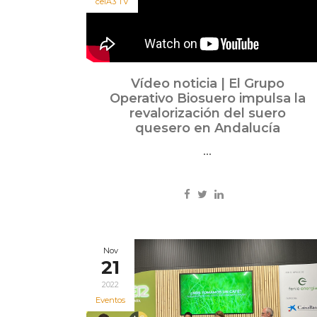
ceiA3 TV
Vídeo noticia | El Grupo
Operativo Biosuero impulsa la
revalorización del suero
quesero en Andalucía
...
Nov
21
2022
Eventos